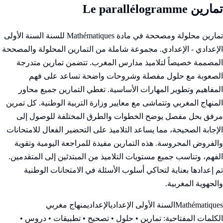
تمارين Le parallélogramme
تمارين محلولة ومصححة في مادة Mathématiques للسنة السنة الأولى
الإعدادي - الإعدادي. مجموعة شاملة من التمارين المحلولة والمصححة
المصممة خصيصاً لتلاميذ مدارس المغرب. تتضمن تمارين متدرجة
الصعوبة مع حلول مفصلة وشروحات واضحة تساعد على فهم
المفاهيم وتطوير المهارات الأساسية. تغطي التمارين جميع محاور
المنهاج المغربي وتتماشى مع معايير وزارة التربية الوطنية. كل تمرين
مرفق بحل مفصل يوضح الخطوات والطرق المختلفة للوصول إلى
الإجابة الصحيحة، مما يساعد التلاميذ على التحضير الفعال للامتحانات
والفروض المحروسة. هذه التمارين مفيدة للمراجعة اليومية وتقوية
الفهم، وتناسب جميع مستويات التلاميذ من المبتدئين إلى المتقدمين.
تم إعدادها بعناية لتحاكي أسلوب الأسئلة في الامتحانات الوطنية
والجهوية المغربية.
Mathématiques
السنة الأولى الإعدادي
الإعدادي
منهاج مغربي
الكلمات المفتاحية:
تمارين • حلول • تصحيح • تطبيقات • دروس •