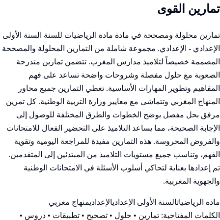
تمارين القوى
تمارين محلولة ومصححة في مادة مادة الرياضيات للسنة السنة الأولى
الإعدادي - الإعدادي. مجموعة شاملة من التمارين المحلولة والمصححة
المصممة خصيصاً لتلاميذ مدارس المغرب. تتضمن تمارين متدرجة
الصعوبة مع حلول مفصلة وشروحات واضحة تساعد على فهم
المفاهيم وتطوير المهارات الأساسية. تغطي التمارين جميع محاور
المنهاج المغربي وتتماشى مع معايير وزارة التربية الوطنية. كل تمرين
مرفق بحل مفصل يوضح الخطوات والطرق المختلفة للوصول إلى
الإجابة الصحيحة، مما يساعد التلاميذ على التحضير الفعال للامتحانات
والفروض المحروسة. هذه التمارين مفيدة للمراجعة اليومية وتقوية
الفهم، وتناسب جميع مستويات التلاميذ من المبتدئين إلى المتقدمين.
تم إعدادها بعناية لتحاكي أسلوب الأسئلة في الامتحانات الوطنية
والجهوية المغربية.
مادة الرياضيات
السنة الأولى الإعدادي
الإعدادي
منهاج مغربي
الكلمات المفتاحية:
تمارين • حلول • تصحيح • تطبيقات • دروس •