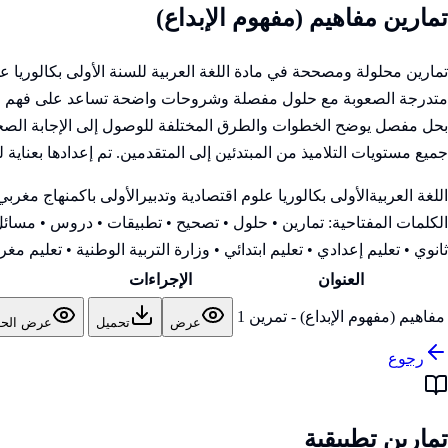
تمارين مفاهيم (مفهوم الإبداع)
تمارين محلولة ومصححة في مادة اللغة العربية للسنة الأولى بكالوريا 
متدرجة الصعوبة مع حلول مفصلة وشروحات واضحة تساعد على فهم المفاه
بحل مفصل يوضح الخطوات والطرق المختلفة للوصول إلى الإجابة الصحيحة
جميع مستويات التلاميذ من المبتدئين إلى المتقدمين. تم إعدادها بعناية 
اللغة العربية
الأولى بكالوريا علوم اقتصادية وتدبير
الأولى باك
منهاج مغربي
الكلمات المفتاحية:
تمارين • حلول • تصحيح • تطبيقات • دروس • مسائل 
ثانوي • تعليم إعدادي • تعليم ابتدائي • وزارة التربية الوطنية
• تعليم مغرب
العنوان
الإجراءات
مفاهيم (مفهوم الإبداع) - تمرين 1
عرض
تحميل
عرض الح
رجوع
تمارين تطبيقية