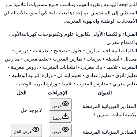
للمراجعة اليومية وتقوية الفهم، وتناسب جميع مستويات التلاميذ من
المبتدئين إلى المتقدمين. تم إعدادها بعناية لتحاكي أسلوب الأسئلة في
الامتحانات الوطنية والجهوية المغربية.
الفيزياء والكيمياء
الأولى بكالوريا علوم وتكنولوجيات كهربائية
الأولى
باك
منهاج مغربي
الكلمات المفتاحية:
تمارين • حلول • تصحيح • تطبيقات • دروس •
مسائل • أنشطة • تدريبات • تمارين المغرب • تعليم مغربي • مدارس
المغرب • تلاميذ • باك مغربي • امتحانات المغرب • دروس مغربية •
تعليم ثانوي • تعليم إعدادي • تعليم ابتدائي • وزارة التربية الوطنية
•
تعليم مغربي • مدارس المغرب • تلاميذ • وزارة التربية الوطنية
العنوان
الإجراءات
الحل
المقادير الفيزيائية المرتبطة
عرض
لا يوجد حل
بكمية المادة - تمرين 1
تحميل
المقادير الفيزيائية المرتبطة
عرض
عرض الحل