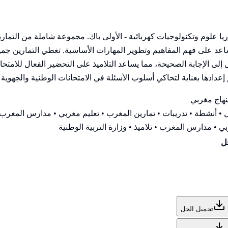
وريا علوم وتكنولوجيات كهربائية - الأولى باك. مجموعة شاملة من الت
لى فهم المفاهيم وتطوير المهارات الأساسية. تغطي التمارين جميع مح
لإجابة الصحيحة، مما يساعد التلاميذ على التحضير الفعال للامتحانا
عدادها بعناية لتحاكي أسلوب الأسئلة في الامتحانات الوطنية والجهوية ا
هاج مغربي
• أنشطة • تدريبات • تمارين المغرب • تعليم مغربي • مدارس المغرب •
ي • مدارس المغرب • تلاميذ • وزارة التربية الوطنية
ل
تحميل الحل