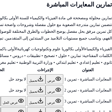
تمارين المعايرات المباشرة
تمارين محلولة ومصححة في مادة الفيزياء والكيمياء للسنة الأولى بكال
تتضمن تمارين متدرجة الصعوبة مع حلول مفصلة وشروحات واضحة تساعد ع
كل تمرين مرفق بحل مفصل يوضح الخطوات والطرق المختلفة للوصول إلى ا
الفهم، وتناسب جميع مستويات التلاميذ من المبتدئين إلى المتقدمين. تم إ
الفيزياء والكيمياء
الأولى بكالوريا علوم وتكنولوجيات كهربائية
الأولى باك
من
الكلمات المفتاحية:
تمارين • حلول • تصحيح • تطبيقات • دروس • مسائل 
ثانوي • تعليم إعدادي • تعليم ابتدائي • وزارة التربية الوطنية
• تعليم مغرب
العنوان
الإجراءات
الح
المعايرات المباشرة - تمرين 1
لا يوجد حل
عرض
تحميل
المعايرات المباشرة - تمرين 2
لا يوجد حل
عرض
تحميل
المعايرات المباشرة - تمرين 3
عرض
تحميل
عرض الحل