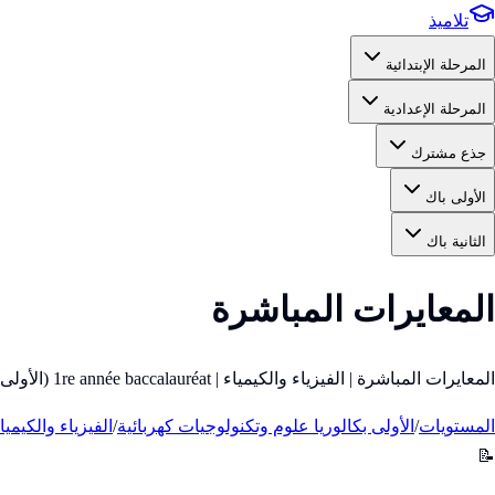
تلاميذ
المرحلة الإبتدائية
المرحلة الإعدادية
جذع مشترك
الأولى باك
الثانية باك
المعايرات المباشرة
المعايرات المباشرة | الفيزياء والكيمياء | 1re année baccalauréat (الأولى باك)
المستويات
/
الأولى بكالوريا علوم وتكنولوجيات كهربائية
/
الفيزياء والكيميا
📝