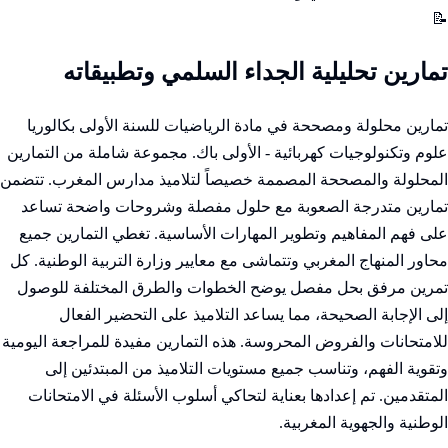
📝
تمارين تحليلية الجداء السلمي وتطبيقاته
تمارين محلولة ومصححة في مادة الرياضيات للسنة الأولى بكالوريا
علوم وتكنولوجيات كهربائية - الأولى باك. مجموعة شاملة من التمارين
المحلولة والمصححة المصممة خصيصاً لتلاميذ مدارس المغرب. تتضمن
تمارين متدرجة الصعوبة مع حلول مفصلة وشروحات واضحة تساعد
على فهم المفاهيم وتطوير المهارات الأساسية. تغطي التمارين جميع
محاور المنهاج المغربي وتتماشى مع معايير وزارة التربية الوطنية. كل
تمرين مرفق بحل مفصل يوضح الخطوات والطرق المختلفة للوصول
إلى الإجابة الصحيحة، مما يساعد التلاميذ على التحضير الفعال
للامتحانات والفروض المحروسة. هذه التمارين مفيدة للمراجعة اليومية
وتقوية الفهم، وتناسب جميع مستويات التلاميذ من المبتدئين إلى
المتقدمين. تم إعدادها بعناية لتحاكي أسلوب الأسئلة في الامتحانات
الوطنية والجهوية المغربية.