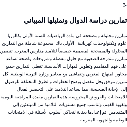
📝
تمارين دراسة الدوال وتمثيلها المبياني
تمارين محلولة ومصححة في مادة الرياضيات للسنة الأولى بكالوريا
علوم وتكنولوجيات كهربائية - الأولى باك. مجموعة شاملة من التمارين
المحلولة والمصححة المصممة خصيصاً لتلاميذ مدارس المغرب. تتضمن
تمارين متدرجة الصعوبة مع حلول مفصلة وشروحات واضحة تساعد
على فهم المفاهيم وتطوير المهارات الأساسية. تغطي التمارين جميع
محاور المنهاج المغربي وتتماشى مع معايير وزارة التربية الوطنية. كل
تمرين مرفق بحل مفصل يوضح الخطوات والطرق المختلفة للوصول
إلى الإجابة الصحيحة، مما يساعد التلاميذ على التحضير الفعال
للامتحانات والفروض المحروسة. هذه التمارين مفيدة للمراجعة اليومية
وتقوية الفهم، وتناسب جميع مستويات التلاميذ من المبتدئين إلى
المتقدمين. تم إعدادها بعناية لتحاكي أسلوب الأسئلة في الامتحانات
الوطنية والجهوية المغربية.