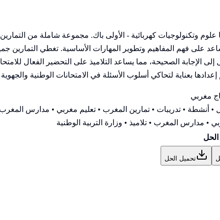
دة Mathématiques للسنة الأولى بكالوريا علوم وتكنولوجيات كهربائية - الأولى باك. مجمو
لى فهم المفاهيم وتطوير المهارات الأساسية. تغطي التمارين جميع مح
لإجابة الصحيحة، مما يساعد التلاميذ على التحضير الفعال للامتحانا
عدادها بعناية لتحاكي أسلوب الأسئلة في الامتحانات الوطنية والجهوية ا
ج مغربي
• أنشطة • تدريبات • تمارين المغرب • تعليم مغربي • مدارس المغرب •
ي • مدارس المغرب • تلاميذ • وزارة التربية الوطنية
الحل
ل
تحميل الحل