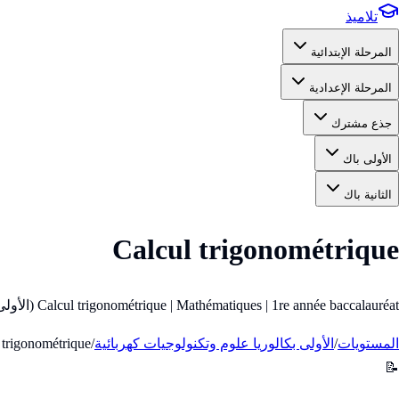
تلاميذ
المرحلة الإبتدائية
المرحلة الإعدادية
جذع مشترك
الأولى باك
الثانية باك
Calcul trigonométrique
Calcul trigonométrique | Mathématiques | 1re année baccalauréat (الأولى باك)
المستويات
/
الأولى بكالوريا علوم وتكنولوجيات كهربائية
/
 trigonométrique
📝