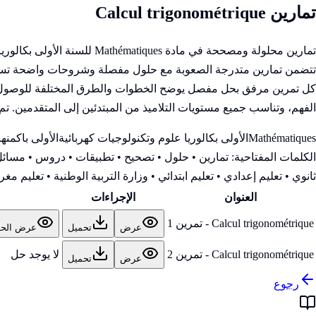
تمارين Calcul trigonométrique
تمارين محلولة ومصححة في ما
تتضمن تمارين متدرجة الصعوبة مع حلول مفصلة وشروحات واضحة تساعد ع
كل تمرين مرفق بحل مفصل يوضح الخطوات والطرق المختلفة للوصول إلى ا
الفهم، وتناسب جميع مستويات التلاميذ من المبتدئين إلى المتقدمين. تم إ
Mathématiques
الأولى بكالوريا علوم وتكنولوجيات كهربائية
الأولى باك
منها
الكلمات المفتاحية:
تمارين • حلول • تصحيح • تطبيقات • دروس • مسائل 
ثانوي • تعليم إعدادي • تعليم ابتدائي • وزارة التربية الوطنية
• تعليم مغرب
العنوان
الإجراءات
Calcul trigonométrique - تمرين 1
عرض
تحميل
عرض الح
Calcul trigonométrique - تمرين 2
لا يوجد حل
عرض
تحميل
رجوع