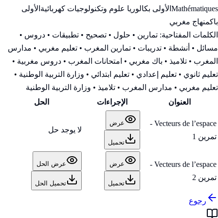
Mathématiques
الأولى بكالوريا علوم وتكنولوجيات كهربائية
الأولى
باك
منهاج مغربي
الكلمات المفتاحية:
تمارين • حلول • تصحيح • تطبيقات • دروس •
مسائل • أنشطة • تدريبات • تمارين المغرب • تعليم مغربي • مدارس
المغرب • تلاميذ • باك مغربي • امتحانات المغرب • دروس مغربية •
تعليم ثانوي • تعليم إعدادي • تعليم ابتدائي • وزارة التربية الوطنية
•
تعليم مغربي • مدارس المغرب • تلاميذ • وزارة التربية الوطنية
العنوان
الإجراءات
الحل
Vecteurs de l’espace -
عرض
لا يوجد حل
تمرين 1
تحميل
Vecteurs de l’espace -
عرض
عرض الحل
تمرين 2
تحميل
تحميل الحل
رجوع