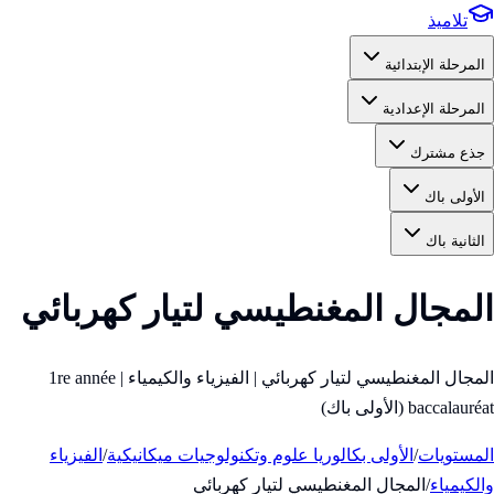
تلاميذ
المرحلة الإبتدائية
المرحلة الإعدادية
جذع مشترك
الأولى باك
الثانية باك
المجال المغنطيسي لتيار كهربائي
المجال المغنطيسي لتيار كهربائي | الفيزياء والكيمياء | 1re année
baccalauréat (الأولى باك)
المستويات
/
الأولى بكالوريا علوم وتكنولوجيات ميكانيكية
/
الفيزياء
والكيمياء
/
المجال المغنطيسي لتيار كهربائي