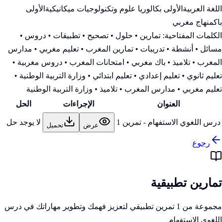
اللغة العربية
الأولى بكالوريا علوم وتكنولوجيات ميكانيكية
الأولى
باك
منهاج مغربي
الكلمات المفتاحية:
تمارين • حلول • تصحيح • تطبيقات • دروس •
مسائل • أنشطة • تدريبات • تمارين المغرب • تعليم مغربي • مدارس
المغرب • تلاميذ • باك مغربي • امتحانات المغرب • دروس مغربية •
تعليم ثانوي • تعليم إعدادي • تعليم ابتدائي • وزارة التربية الوطنية
•
تعليم مغربي • مدارس المغرب • تلاميذ • وزارة التربية الوطنية
العنوان
الإجراءات
الحل
درس اللغوي الاستفهام - تمرين 1
لا يوجد حل
عرض
تحميل
رجوع
تمارين تطبيقية
مجموعة من 1 تمرين تطبيقي لتعزيز فهمك وتطوير مهاراتك في درس
اللغوي الاستفهام