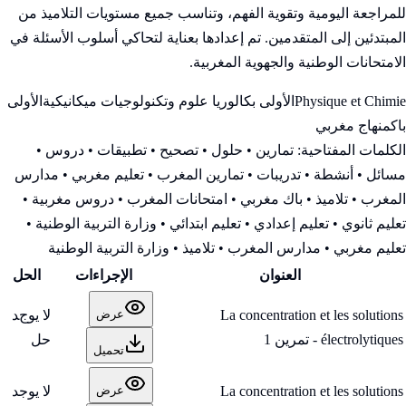
للمراجعة اليومية وتقوية الفهم، وتناسب جميع مستويات التلاميذ من
المبتدئين إلى المتقدمين. تم إعدادها بعناية لتحاكي أسلوب الأسئلة في
الامتحانات الوطنية والجهوية المغربية.
Physique et Chimie
الأولى بكالوريا علوم وتكنولوجيات ميكانيكية
الأولى
باك
منهاج مغربي
الكلمات المفتاحية:
تمارين • حلول • تصحيح • تطبيقات • دروس •
مسائل • أنشطة • تدريبات • تمارين المغرب • تعليم مغربي • مدارس
المغرب • تلاميذ • باك مغربي • امتحانات المغرب • دروس مغربية •
تعليم ثانوي • تعليم إعدادي • تعليم ابتدائي • وزارة التربية الوطنية
•
تعليم مغربي • مدارس المغرب • تلاميذ • وزارة التربية الوطنية
العنوان
الإجراءات
الحل
La concentration et les solutions
لا يوجد
عرض
électrolytiques - تمرين 1
حل
تحميل
La concentration et les solutions
لا يوجد
عرض