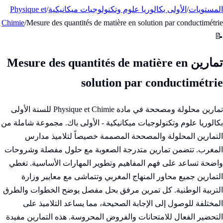
المستويات
/
الأولى بكالوريا علوم وتكنولوجيات ميكانيكية
/
Physique et
Chimie
/
Mesure des quantités de matière en solution par conductimétrie
📝
تمارين Mesure des quantités de matière en
solution par conductimétrie
تمارين محلولة ومصححة في مادة Physique et Chimie للسنة الأولى
بكالوريا علوم وتكنولوجيات ميكانيكية - الأولى باك. مجموعة شاملة من
التمارين المحلولة والمصححة المصممة خصيصاً لتلاميذ مدارس
المغرب. تتضمن تمارين متدرجة الصعوبة مع حلول مفصلة وشروحات
واضحة تساعد على فهم المفاهيم وتطوير المهارات الأساسية. تغطي
التمارين جميع محاور المنهاج المغربي وتتماشى مع معايير وزارة
التربية الوطنية. كل تمرين مرفق بحل مفصل يوضح الخطوات والطرق
المختلفة للوصول إلى الإجابة الصحيحة، مما يساعد التلاميذ على
التحضير الفعال للامتحانات والفروض المحروسة. هذه التمارين مفيدة