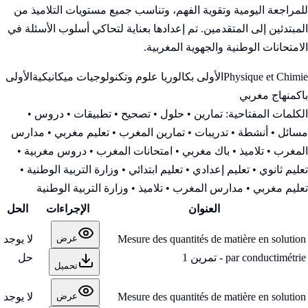
للمراجعة اليومية وتقوية الفهم، وتناسب جميع مستويات التلاميذ من
المبتدئين إلى المتقدمين. تم إعدادها بعناية لتحاكي أسلوب الأسئلة في
الامتحانات الوطنية والجهوية المغربية.
Physique et Chimie
الأولى بكالوريا علوم وتكنولوجيات ميكانيكية
الأولى
باك
منهاج مغربي
الكلمات المفتاحية:
تمارين • حلول • تصحيح • تطبيقات • دروس •
مسائل • أنشطة • تدريبات • تمارين المغرب • تعليم مغربي • مدارس
المغرب • تلاميذ • باك مغربي • امتحانات المغرب • دروس مغربية •
تعليم ثانوي • تعليم إعدادي • تعليم ابتدائي • وزارة التربية الوطنية
•
تعليم مغربي • مدارس المغرب • تلاميذ • وزارة التربية الوطنية
العنوان
الإجراءات
الحل
Mesure des quantités de matière en solution
لا يوجد
عرض
par conductimétrie - تمرين 1
حل
تحميل
Mesure des quantités de matière en solution
لا يوجد
عرض