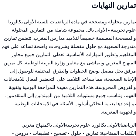
تمارين النهايات
تمارين محلولة ومصححة في مادة الرياضيات للسنة الأولى بكالوريا
علوم تجريبية - الأولى باك. مجموعة شاملة من التمارين المحلولة
والمصححة المصممة خصيصاً لتلاميذ مدارس المغرب. تتضمن تمارين
متدرجة الصعوبة مع حلول مفصلة وشروحات واضحة تساعد على فهم
المفاهيم وتطوير المهارات الأساسية. تغطي التمارين جميع محاور
المنهاج المغربي وتتماشى مع معايير وزارة التربية الوطنية. كل تمرين
مرفق بحل مفصل يوضح الخطوات والطرق المختلفة للوصول إلى
الإجابة الصحيحة، مما يساعد التلاميذ على التحضير الفعال للامتحانات
والفروض المحروسة. هذه التمارين مفيدة للمراجعة اليومية وتقوية
الفهم، وتناسب جميع مستويات التلاميذ من المبتدئين إلى المتقدمين.
تم إعدادها بعناية لتحاكي أسلوب الأسئلة في الامتحانات الوطنية
والجهوية المغربية.
الرياضيات
الأولى بكالوريا علوم تجريبية
الأولى باك
منهاج مغربي
الكلمات المفتاحية:
تمارين • حلول • تصحيح • تطبيقات • دروس •