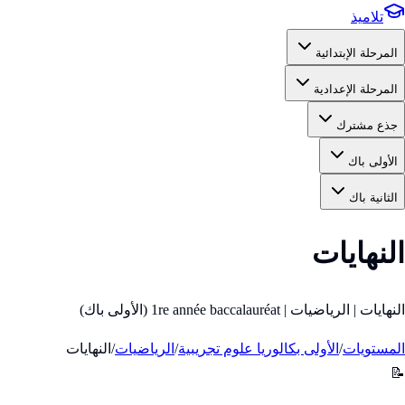
تلاميذ
المرحلة الإبتدائية
المرحلة الإعدادية
جذع مشترك
الأولى باك
الثانية باك
النهايات
النهايات | الرياضيات | 1re année baccalauréat (الأولى باك)
المستويات
/
الأولى بكالوريا علوم تجريبية
/
الرياضيات
/
النهايات
📝