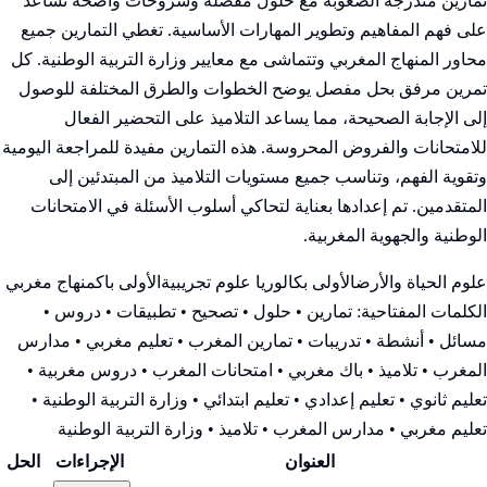
تمارين متدرجة الصعوبة مع حلول مفصلة وشروحات واضحة تساعد
على فهم المفاهيم وتطوير المهارات الأساسية. تغطي التمارين جميع
محاور المنهاج المغربي وتتماشى مع معايير وزارة التربية الوطنية. كل
تمرين مرفق بحل مفصل يوضح الخطوات والطرق المختلفة للوصول
إلى الإجابة الصحيحة، مما يساعد التلاميذ على التحضير الفعال
للامتحانات والفروض المحروسة. هذه التمارين مفيدة للمراجعة اليومية
وتقوية الفهم، وتناسب جميع مستويات التلاميذ من المبتدئين إلى
المتقدمين. تم إعدادها بعناية لتحاكي أسلوب الأسئلة في الامتحانات
الوطنية والجهوية المغربية.
علوم الحياة والأرض
الأولى بكالوريا علوم تجريبية
الأولى باك
منهاج مغربي
الكلمات المفتاحية:
تمارين • حلول • تصحيح • تطبيقات • دروس •
مسائل • أنشطة • تدريبات • تمارين المغرب • تعليم مغربي • مدارس
المغرب • تلاميذ • باك مغربي • امتحانات المغرب • دروس مغربية •
تعليم ثانوي • تعليم إعدادي • تعليم ابتدائي • وزارة التربية الوطنية
•
تعليم مغربي • مدارس المغرب • تلاميذ • وزارة التربية الوطنية
العنوان
الإجراءات
الحل