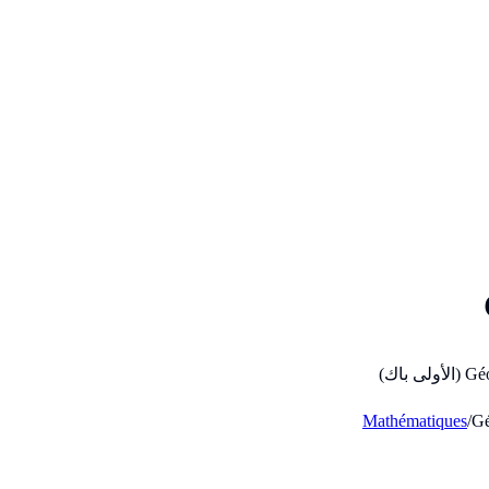
باك)
Mathématiques
/
Ge