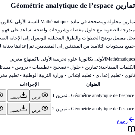
تمارين Géométrie analytique de l’espace
تمارين محلولة ومصححة في ما
متدرجة الصعوبة مع حلول مفصلة وشروحات واضحة تساعد على فهم المفاه
بحل مفصل يوضح الخطوات والطرق المختلفة للوصول إلى الإجابة الصحيحة
جميع مستويات التلاميذ من المبتدئين إلى المتقدمين. تم إعدادها بعناية 
Mathématiques
الأولى بكالوريا علوم تجريبية
الأولى باك
منهاج مغربي
الكلمات المفتاحية:
تمارين • حلول • تصحيح • تطبيقات • دروس • مسائل 
ثانوي • تعليم إعدادي • تعليم ابتدائي • وزارة التربية الوطنية
• تعليم مغرب
العنوان
الإجراءات
Géométrie analytique de l’espace - تمرين 1
عرض
تحميل
Géométrie analytique de l’espace - تمرين 2
عرض
تحميل
رجوع