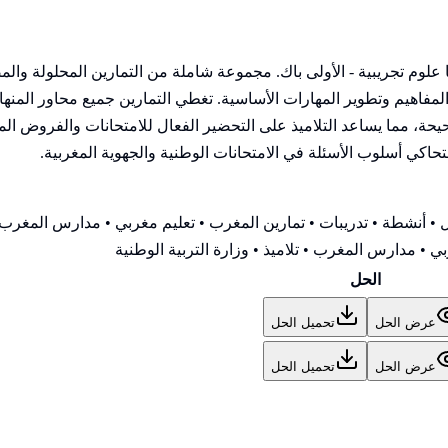
دة Mathématiques للسنة الأولى بكالوريا علوم تجريبية - الأولى باك. مجموعة شاملة من 
يم وتطوير المهارات الأساسية. تغطي التمارين جميع محاور المنهاج 
، مما يساعد التلاميذ على التحضير الفعال للامتحانات والفروض المحر
لتحاكي أسلوب الأسئلة في الامتحانات الوطنية والجهوية المغربية.
• أنشطة • تدريبات • تمارين المغرب • تعليم مغربي • مدارس المغرب •
ي • مدارس المغرب • تلاميذ • وزارة التربية الوطنية
الحل
عرض الحل
تحميل الحل
عرض الحل
تحميل الحل