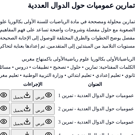
تمارين عموميات حول الدوال العددية
تمارين محلولة ومصححة في مادة الرياضيات للسنة الأولى بكالوريا عل
الصعوبة مع حلول مفصلة وشروحات واضحة تساعد على فهم المفاهيم وتطو
مفصل يوضح الخطوات والطرق المختلفة للوصول إلى الإجابة الصحيحة، مم
مستويات التلاميذ من المبتدئين إلى المتقدمين. تم إعدادها بعناية لتحاك
الرياضيات
الأولى بكالوريا علوم رياضية
الأولى باك
منهاج مغربي
الكلمات المفتاحية:
تمارين • حلول • تصحيح • تطبيقات • دروس • مسائل 
ثانوي • تعليم إعدادي • تعليم ابتدائي • وزارة التربية الوطنية
• تعليم مغرب
العنوان
الإجراءات
عموميات حول الدوال العددية - تمرين 1
عرض
تحميل
عموميات حول الدوال العددية - تمرين 2
عرض
تحميل
عموميات حول الدوال العددية - تمرين 3
عرض
تحميل