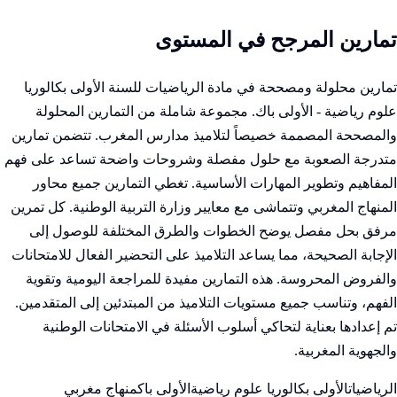
تمارين المرجح في المستوى
تمارين محلولة ومصححة في مادة الرياضيات للسنة الأولى بكالوريا
علوم رياضية - الأولى باك. مجموعة شاملة من التمارين المحلولة
والمصححة المصممة خصيصاً لتلاميذ مدارس المغرب. تتضمن تمارين
متدرجة الصعوبة مع حلول مفصلة وشروحات واضحة تساعد على فهم
المفاهيم وتطوير المهارات الأساسية. تغطي التمارين جميع محاور
المنهاج المغربي وتتماشى مع معايير وزارة التربية الوطنية. كل تمرين
مرفق بحل مفصل يوضح الخطوات والطرق المختلفة للوصول إلى
الإجابة الصحيحة، مما يساعد التلاميذ على التحضير الفعال للامتحانات
والفروض المحروسة. هذه التمارين مفيدة للمراجعة اليومية وتقوية
الفهم، وتناسب جميع مستويات التلاميذ من المبتدئين إلى المتقدمين.
تم إعدادها بعناية لتحاكي أسلوب الأسئلة في الامتحانات الوطنية
والجهوية المغربية.
الرياضيات
الأولى بكالوريا علوم رياضية
الأولى باك
منهاج مغربي