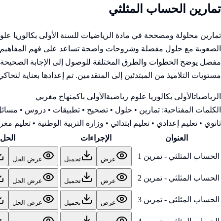
تمارين الحساب المثلثي
تمارين محلولة ومصححة في مادة الرياضيات للسنة الأولى بكالوريا عل
الصعوبة مع حلول مفصلة وشروحات واضحة تساعد على فهم المفاهيم وتطو
مفصل يوضح الخطوات والطرق المختلفة للوصول إلى الإجابة الصحيحة، مم
مستويات التلاميذ من المبتدئين إلى المتقدمين. تم إعدادها بعناية لتحاك
الرياضيات
الأولى بكالوريا علوم رياضية
الأولى باك
منهاج مغربي
الكلمات المفتاحية:
تمارين • حلول • تصحيح • تطبيقات • دروس • مسائل 
ثانوي • تعليم إعدادي • تعليم ابتدائي • وزارة التربية الوطنية
• تعليم مغرب
العنوان
الإجراءات
الحل
الحساب المثلثي - تمرين 1
عرض
تحميل
عرض الحل
الحساب المثلثي - تمرين 2
عرض
تحميل
عرض الحل
الحساب المثلثي - تمرين 3
عرض
تحميل
عرض الحل