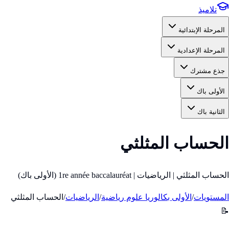
تلاميذ
المرحلة الإبتدائية
المرحلة الإعدادية
جذع مشترك
الأولى باك
الثانية باك
الحساب المثلثي
الحساب المثلثي | الرياضيات | 1re année baccalauréat (الأولى باك)
المستويات
/
الأولى بكالوريا علوم رياضية
/
الرياضيات
/
الحساب المثلثي
📝