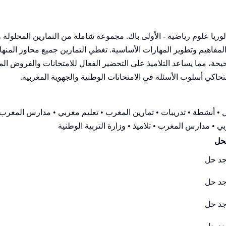
في مادة Physique et Chimie للسنة الأولى بكالوريا علوم رياضية - الأولى باك. مجموعة شام
يم وتطوير المهارات الأساسية. تغطي التمارين جميع محاور المنهاج 
، مما يساعد التلاميذ على التحضير الفعال للامتحانات والفروض المحر
لتحاكي أسلوب الأسئلة في الامتحانات الوطنية والجهوية المغربية.
• أنشطة • تدريبات • تمارين المغرب • تعليم مغربي • مدارس المغرب •
ي • مدارس المغرب • تلاميذ • وزارة التربية الوطنية
حل
وجد حل
وجد حل
وجد حل