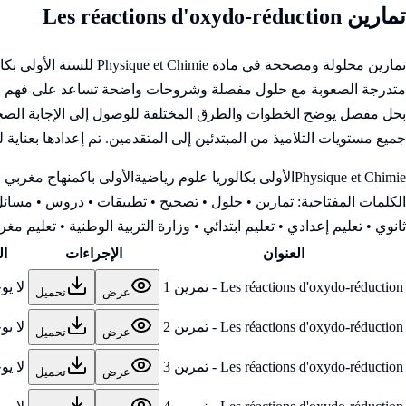
تمارين Les réactions d'oxydo-réduction
تمارين محلولة ومصححة 
متدرجة الصعوبة مع حلول مفصلة وشروحات واضحة تساعد على فهم المفاه
بحل مفصل يوضح الخطوات والطرق المختلفة للوصول إلى الإجابة الصحيحة
جميع مستويات التلاميذ من المبتدئين إلى المتقدمين. تم إعدادها بعناية 
Physique et Chimie
الأولى بكالوريا علوم رياضية
الأولى باك
منهاج مغربي
الكلمات المفتاحية:
تمارين • حلول • تصحيح • تطبيقات • دروس • مسائل 
ثانوي • تعليم إعدادي • تعليم ابتدائي • وزارة التربية الوطنية
• تعليم مغرب
العنوان
الإجراءات
ال
Les réactions d'oxydo-réduction - تمرين 1
لا ي
عرض
تحميل
Les réactions d'oxydo-réduction - تمرين 2
لا ي
عرض
تحميل
Les réactions d'oxydo-réduction - تمرين 3
لا ي
عرض
تحميل