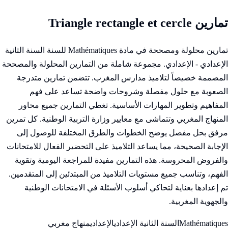
تمارين Triangle rectangle et cercle
تمارين محلولة ومصححة في مادة Mathématiques للسنة السنة الثانية
الإعدادي - الإعدادي. مجموعة شاملة من التمارين المحلولة والمصححة
المصممة خصيصاً لتلاميذ مدارس المغرب. تتضمن تمارين متدرجة
الصعوبة مع حلول مفصلة وشروحات واضحة تساعد على فهم
المفاهيم وتطوير المهارات الأساسية. تغطي التمارين جميع محاور
المنهاج المغربي وتتماشى مع معايير وزارة التربية الوطنية. كل تمرين
مرفق بحل مفصل يوضح الخطوات والطرق المختلفة للوصول إلى
الإجابة الصحيحة، مما يساعد التلاميذ على التحضير الفعال للامتحانات
والفروض المحروسة. هذه التمارين مفيدة للمراجعة اليومية وتقوية
الفهم، وتناسب جميع مستويات التلاميذ من المبتدئين إلى المتقدمين.
تم إعدادها بعناية لتحاكي أسلوب الأسئلة في الامتحانات الوطنية
والجهوية المغربية.
Mathématiques
السنة الثانية الإعدادي
الإعدادي
منهاج مغربي