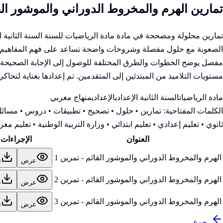
تمارين الهرم والمخروط الدوراني والموشور القا
تمارين محلولة ومصححة في مادة مادة الرياضيات للسنة السنة الثانية 
الصعوبة مع حلول مفصلة وشروحات واضحة تساعد على فهم المفاهيم وتطو
مفصل يوضح الخطوات والطرق المختلفة للوصول إلى الإجابة الصحيحة، مم
مستويات التلاميذ من المبتدئين إلى المتقدمين. تم إعدادها بعناية لتحاك
مادة الرياضيات
السنة الثانية الإعدادي
الإعدادي
منهاج مغربي
الكلمات المفتاحية:
تمارين • حلول • تصحيح • تطبيقات • دروس • مسائل 
ثانوي • تعليم إعدادي • تعليم ابتدائي • وزارة التربية الوطنية
• تعليم مغرب
العنوان
الإجراءات
الهرم والمخروط الدوراني والموشور القائم - تمرين 1
عرض
ت
الهرم والمخروط الدوراني والموشور القائم - تمرين 2
عرض
ت
الهرم والمخروط الدوراني والموشور القائم - تمرين 3
عرض
ت
رجوع