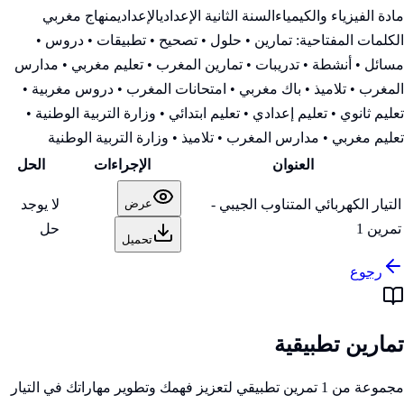
مادة الفيزياء والكيمياء
السنة الثانية الإعدادي
الإعدادي
منهاج مغربي
الكلمات المفتاحية:
تمارين • حلول • تصحيح • تطبيقات • دروس •
مسائل • أنشطة • تدريبات • تمارين المغرب • تعليم مغربي • مدارس
المغرب • تلاميذ • باك مغربي • امتحانات المغرب • دروس مغربية •
تعليم ثانوي • تعليم إعدادي • تعليم ابتدائي • وزارة التربية الوطنية
•
تعليم مغربي • مدارس المغرب • تلاميذ • وزارة التربية الوطنية
العنوان
الإجراءات
الحل
التيار الكهربائي المتناوب الجيبي -
لا يوجد
عرض
تمرين 1
حل
تحميل
رجوع
تمارين تطبيقية
مجموعة من 1 تمرين تطبيقي لتعزيز فهمك وتطوير مهاراتك في التيار