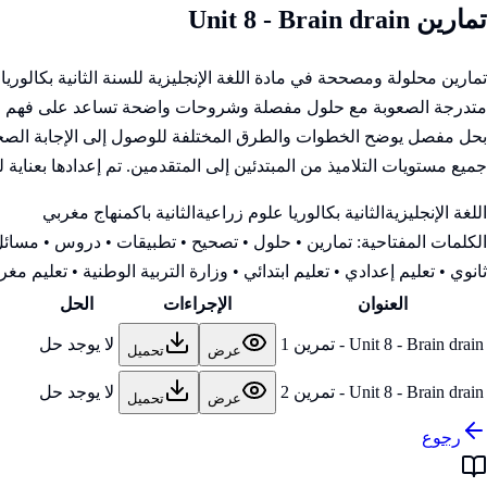
تمارين Unit 8 - Brain drain
تمارين محلولة ومصححة في مادة اللغة الإنجليزية للسنة الثانية بكالو
متدرجة الصعوبة مع حلول مفصلة وشروحات واضحة تساعد على فهم المفاه
بحل مفصل يوضح الخطوات والطرق المختلفة للوصول إلى الإجابة الصحيحة
جميع مستويات التلاميذ من المبتدئين إلى المتقدمين. تم إعدادها بعناية 
اللغة الإنجليزية
الثانية بكالوريا علوم زراعية
الثانية باك
منهاج مغربي
الكلمات المفتاحية:
تمارين • حلول • تصحيح • تطبيقات • دروس • مسائل 
ثانوي • تعليم إعدادي • تعليم ابتدائي • وزارة التربية الوطنية
• تعليم مغرب
العنوان
الإجراءات
الحل
Unit 8 - Brain drain - تمرين 1
لا يوجد حل
عرض
تحميل
Unit 8 - Brain drain - تمرين 2
لا يوجد حل
عرض
تحميل
رجوع