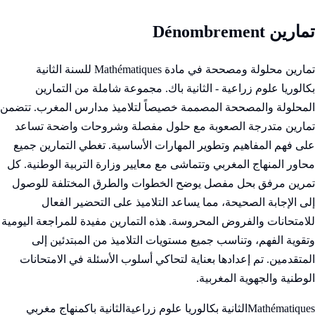
تمارين Dénombrement
تمارين محلولة ومصححة في مادة Mathématiques للسنة الثانية
بكالوريا علوم زراعية - الثانية باك. مجموعة شاملة من التمارين
المحلولة والمصححة المصممة خصيصاً لتلاميذ مدارس المغرب. تتضمن
تمارين متدرجة الصعوبة مع حلول مفصلة وشروحات واضحة تساعد
على فهم المفاهيم وتطوير المهارات الأساسية. تغطي التمارين جميع
محاور المنهاج المغربي وتتماشى مع معايير وزارة التربية الوطنية. كل
تمرين مرفق بحل مفصل يوضح الخطوات والطرق المختلفة للوصول
إلى الإجابة الصحيحة، مما يساعد التلاميذ على التحضير الفعال
للامتحانات والفروض المحروسة. هذه التمارين مفيدة للمراجعة اليومية
وتقوية الفهم، وتناسب جميع مستويات التلاميذ من المبتدئين إلى
المتقدمين. تم إعدادها بعناية لتحاكي أسلوب الأسئلة في الامتحانات
الوطنية والجهوية المغربية.
Mathématiques
الثانية بكالوريا علوم زراعية
الثانية باك
منهاج مغربي