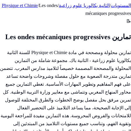
المستويات
/
الثانية بكالوريا علوم زراعية
/
Les ondes
/
Physique et Chimie
mécaniques progressives
📝
تمارين Les ondes mécaniques progressives
تمارين محلولة ومصححة في مادة Physique et Chimie للسنة الثانية
بكالوريا علوم زراعية - الثانية باك. مجموعة شاملة من التمارين
المحلولة والمصححة المصممة خصيصاً لتلاميذ مدارس المغرب. تتضمن
تمارين متدرجة الصعوبة مع حلول مفصلة وشروحات واضحة تساعد
على فهم المفاهيم وتطوير المهارات الأساسية. تغطي التمارين جميع
محاور المنهاج المغربي وتتماشى مع معايير وزارة التربية الوطنية. كل
تمرين مرفق بحل مفصل يوضح الخطوات والطرق المختلفة للوصول
إلى الإجابة الصحيحة، مما يساعد التلاميذ على التحضير الفعال
للامتحانات والفروض المحروسة. هذه التمارين مفيدة للمراجعة اليومية
وتقوية الفهم، وتناسب جميع مستويات التلاميذ من المبتدئين إلى