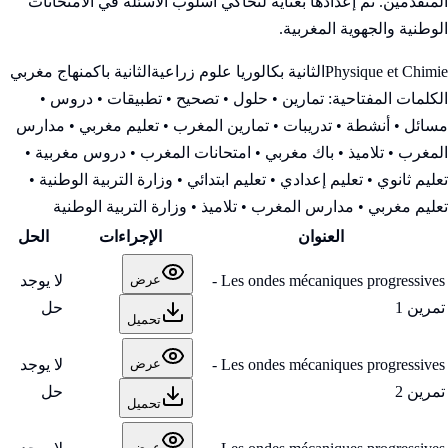
المتقدمين. تم إعدادها بعناية لتحاكي أسلوب الأسئلة في الامتحانات
الوطنية والجهوية المغربية.
Physique et Chimie
الثانية بكالوريا علوم زراعية
الثانية باك
منهاج مغربي
الكلمات المفتاحية:
تمارين • حلول • تصحيح • تطبيقات • دروس •
مسائل • أنشطة • تدريبات • تمارين المغرب • تعليم مغربي • مدارس
المغرب • تلاميذ • باك مغربي • امتحانات المغرب • دروس مغربية •
تعليم ثانوي • تعليم إعدادي • تعليم ابتدائي • وزارة التربية الوطنية
•
تعليم مغربي • مدارس المغرب • تلاميذ • وزارة التربية الوطنية
العنوان
الإجراءات
الحل
Les ondes mécaniques progressives -
لا يوجد
عرض
تمرين 1
حل
تحميل
Les ondes mécaniques progressives -
لا يوجد
عرض
تمرين 2
حل
تحميل
عرض