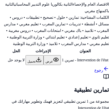
الاقتصاد العام والإحصاء
الثانية بكالوريا علوم التدبير المحاسباتي
الثانية
باك
منهاج مغربي
الكلمات المفتاحية:
تمارين • حلول • تصحيح • تطبيقات • دروس •
مسائل • أنشطة • تدريبات • تمارين المغرب • تعليم مغربي • مدارس
المغرب • تلاميذ • باك مغربي • امتحانات المغرب • دروس مغربية •
تعليم ثانوي • تعليم إعدادي • تعليم ابتدائي • وزارة التربية الوطنية
•
تعليم مغربي • مدارس المغرب • تلاميذ • وزارة التربية الوطنية
العنوان
الإجراءات
الحل
Intervention de l'état - تمرين 1
لا يوجد حل
عرض
تحميل
رجوع
تمارين تطبيقية
مجموعة من 1 تمرين تطبيقي لتعزيز فهمك وتطوير مهاراتك في
Intervention de l'état