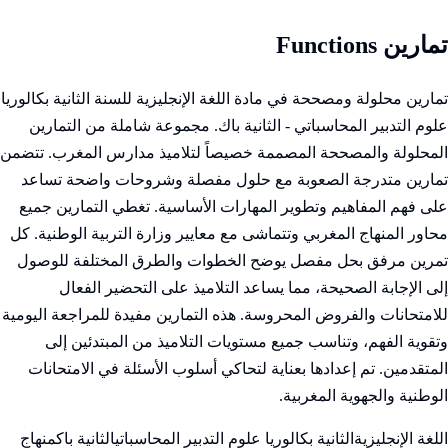
تمارين Functions
تمارين محلولة ومصححة في مادة اللغة الإنجليزية للسنة الثانية بكالوريا
علوم التدبير المحاسباتي - الثانية باك. مجموعة شاملة من التمارين
المحلولة والمصححة المصممة خصيصاً لتلاميذ مدارس المغرب. تتضمن
تمارين متدرجة الصعوبة مع حلول مفصلة وشروحات واضحة تساعد
على فهم المفاهيم وتطوير المهارات الأساسية. تغطي التمارين جميع
محاور المنهاج المغربي وتتماشى مع معايير وزارة التربية الوطنية. كل
تمرين مرفق بحل مفصل يوضح الخطوات والطرق المختلفة للوصول
إلى الإجابة الصحيحة، مما يساعد التلاميذ على التحضير الفعال
للامتحانات والفروض المحروسة. هذه التمارين مفيدة للمراجعة اليومية
وتقوية الفهم، وتناسب جميع مستويات التلاميذ من المبتدئين إلى
المتقدمين. تم إعدادها بعناية لتحاكي أسلوب الأسئلة في الامتحانات
الوطنية والجهوية المغربية.
اللغة الإنجليزية
الثانية بكالوريا علوم التدبير المحاسباتي
الثانية باك
منهاج