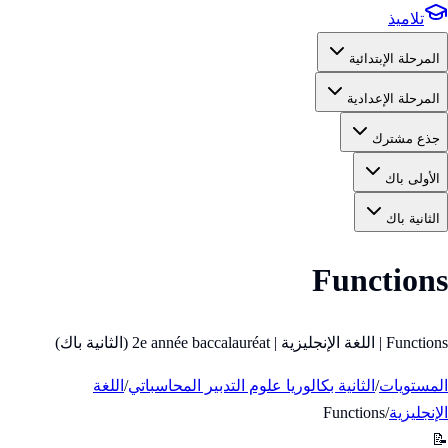
تلاميذ
المرحلة الإبتدائية
المرحلة الإعدادية
جذع مشترك
الأولى باك
الثانية باك
Functions
Functions | اللغة الإنجليزية | 2e année baccalauréat (الثانية باك)
المستويات
/
الثانية بكالوريا علوم التدبير المحاسباتي
/
اللغة
الإنجليزية
/
Functions
📝