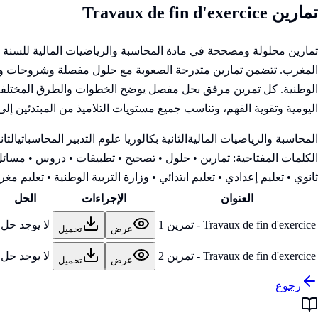
تمارين Travaux de fin d'exercice
تمارين محلولة ومصححة في مادة المحاسبة والرياضيات المالية للسنة الث
المغرب. تتضمن تمارين متدرجة الصعوبة مع حلول مفصلة وشروحات واضحة
الوطنية. كل تمرين مرفق بحل مفصل يوضح الخطوات والطرق المختلفة لل
اليومية وتقوية الفهم، وتناسب جميع مستويات التلاميذ من المبتدئين إلى 
المحاسبة والرياضيات المالية
الثانية بكالوريا علوم التدبير المحاسباتي
الثان
الكلمات المفتاحية:
تمارين • حلول • تصحيح • تطبيقات • دروس • مسائل 
ثانوي • تعليم إعدادي • تعليم ابتدائي • وزارة التربية الوطنية
• تعليم مغرب
العنوان
الإجراءات
الحل
Travaux de fin d'exercice - تمرين 1
لا يوجد حل
عرض
تحميل
Travaux de fin d'exercice - تمرين 2
لا يوجد حل
عرض
تحميل
رجوع