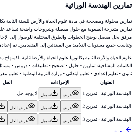
تمارين الهندسة الوراثية
تمارين محلولة ومصححة في مادة علوم الحياة والأرض للسنة الثانية بكا
تمارين متدرجة الصعوبة مع حلول مفصلة وشروحات واضحة تساعد على فهم
مرفق بحل مفصل يوضح الخطوات والطرق المختلفة للوصول إلى الإجابة ال
وتناسب جميع مستويات التلاميذ من المبتدئين إلى المتقدمين. تم إعدادها
علوم الحياة والأرض
الثانية بكالوريا علوم الحياة والأرض
الثانية باك
منهاج مغ
الكلمات المفتاحية:
تمارين • حلول • تصحيح • تطبيقات • دروس • مسائل 
ثانوي • تعليم إعدادي • تعليم ابتدائي • وزارة التربية الوطنية
• تعليم مغرب
العنوان
الإجراءات
الحل
الهندسة الوراثية - تمرين 1
لا يوجد حل
عرض
تحميل
الهندسة الوراثية - تمرين 2
عرض
تحميل
عرض الحل
الهندسة الوراثية - تمرين 3
عرض
تحميل
عرض الحل
رجوع