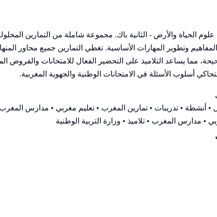
دة Mathématiques للسنة الثانية بكالوريا علوم الحياة والأرض - الثانية باك. مجموعة شا
يم وتطوير المهارات الأساسية. تغطي التمارين جميع محاور المنهاج 
، مما يساعد التلاميذ على التحضير الفعال للامتحانات والفروض المحر
لتحاكي أسلوب الأسئلة في الامتحانات الوطنية والجهوية المغربية.
• أنشطة • تدريبات • تمارين المغرب • تعليم مغربي • مدارس المغرب •
ي • مدارس المغرب • تلاميذ • وزارة التربية الوطنية