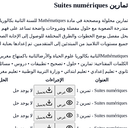
تمارين Suites numériques
تمارين محلولة ومصححة في ما
متدرجة الصعوبة مع حلول مفصلة وشروحات واضحة تساعد على فهم المفاه
بحل مفصل يوضح الخطوات والطرق المختلفة للوصول إلى الإجابة الصحيحة
جميع مستويات التلاميذ من المبتدئين إلى المتقدمين. تم إعدادها بعناية 
Mathématiques
الثانية بكالوريا علوم الحياة والأرض
الثانية باك
منهاج مغربي
الكلمات المفتاحية:
تمارين • حلول • تصحيح • تطبيقات • دروس • مسائل 
ثانوي • تعليم إعدادي • تعليم ابتدائي • وزارة التربية الوطنية
• تعليم مغرب
العنوان
الإجراءات
الحل
Suites numériques - تمرين 1
لا يوجد حل
عرض
تحميل
Suites numériques - تمرين 2
لا يوجد حل
عرض
تحميل
Suites numériques - تمرين 3
لا يوجد حل
عرض
تحميل