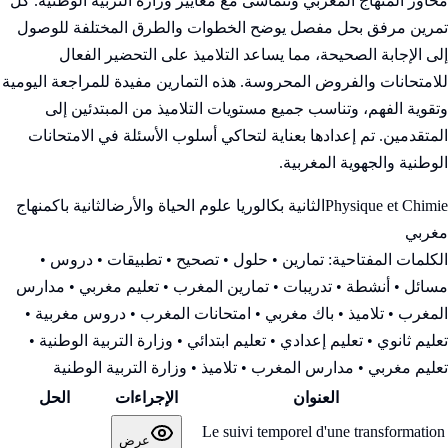
محاور المنهاج المغربي وتتماشى مع معايير وزارة التربية الوطنية. كل
تمرين مرفق بحل مفصل يوضح الخطوات والطرق المختلفة للوصول
إلى الإجابة الصحيحة، مما يساعد التلاميذ على التحضير الفعال
للامتحانات والفروض المحروسة. هذه التمارين مفيدة للمراجعة اليومية
وتقوية الفهم، وتناسب جميع مستويات التلاميذ من المبتدئين إلى
المتقدمين. تم إعدادها بعناية لتحاكي أسلوب الأسئلة في الامتحانات
الوطنية والجهوية المغربية.
Physique et Chimie
الثانية بكالوريا علوم الحياة والأرض
الثانية باك
منهاج
مغربي
الكلمات المفتاحية:
تمارين • حلول • تصحيح • تطبيقات • دروس •
مسائل • أنشطة • تدريبات • تمارين المغرب • تعليم مغربي • مدارس
المغرب • تلاميذ • باك مغربي • امتحانات المغرب • دروس مغربية •
تعليم ثانوي • تعليم إعدادي • تعليم ابتدائي • وزارة التربية الوطنية
•
تعليم مغربي • مدارس المغرب • تلاميذ • وزارة التربية الوطنية
العنوان
الإجراءات
الحل
Le suivi temporel d'une transformation
عرض