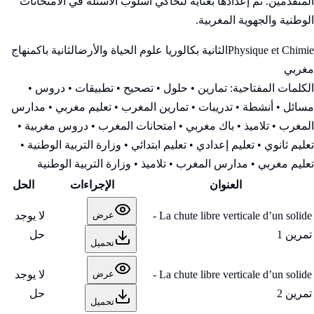
المتقدمين. تم إعدادها بعناية لتحاكي أسلوب الأسئلة في الامتحانات
الوطنية والجهوية المغربية.
Physique et Chimie
الثانية بكالوريا علوم الحياة والأرض
الثانية باك
منهاج
مغربي
الكلمات المفتاحية:
تمارين • حلول • تصحيح • تطبيقات • دروس •
مسائل • أنشطة • تدريبات • تمارين المغرب • تعليم مغربي • مدارس
المغرب • تلاميذ • باك مغربي • امتحانات المغرب • دروس مغربية •
تعليم ثانوي • تعليم إعدادي • تعليم ابتدائي • وزارة التربية الوطنية
•
تعليم مغربي • مدارس المغرب • تلاميذ • وزارة التربية الوطنية
العنوان
الإجراءات
الحل
La chute libre verticale d’un solide -
لا يوجد
عرض
تمرين 1
حل
تحميل
La chute libre verticale d’un solide -
لا يوجد
عرض
تمرين 2
حل
تحميل