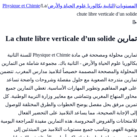
المستويات
/
الثانية بكالوريا علوم الحياة والأرض
/
La
/
Physique et Chimie
chute libre verticale d’un solide
📝
تمارين La chute libre verticale d’un solide
تمارين محلولة ومصححة في مادة Physique et Chimie للسنة الثانية
بكالوريا علوم الحياة والأرض - الثانية باك. مجموعة شاملة من التمارين
المحلولة والمصححة المصممة خصيصاً لتلاميذ مدارس المغرب. تتضمن
تمارين متدرجة الصعوبة مع حلول مفصلة وشروحات واضحة تساعد
على فهم المفاهيم وتطوير المهارات الأساسية. تغطي التمارين جميع
محاور المنهاج المغربي وتتماشى مع معايير وزارة التربية الوطنية. كل
تمرين مرفق بحل مفصل يوضح الخطوات والطرق المختلفة للوصول
إلى الإجابة الصحيحة، مما يساعد التلاميذ على التحضير الفعال
للامتحانات والفروض المحروسة. هذه التمارين مفيدة للمراجعة اليومية
وتقوية الفهم، وتناسب جميع مستويات التلاميذ من المبتدئين إلى