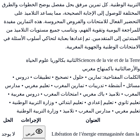
التربية الوطنية. كل تمرين مرفق بحل مفصل يوضح الخطوات والطرق
المختلفة للوصول إلى الإجابة الصحيحة، مما يساعد التلاميذ على
التحضير الفعال للامتحانات والفروض المحروسة. هذه التمارين مفيدة
للمراجعة اليومية وتقوية الفهم، وتناسب جميع مستويات التلاميذ من
المبتدئين إلى المتقدمين. تم إعدادها بعناية لتحاكي أسلوب الأسئلة في
الامتحانات الوطنية والجهوية المغربية.
Sciences de la vie et de la Terre
الثانية بكالوريا علوم الحياة
والأرض
الثانية باك
منهاج مغربي
الكلمات المفتاحية:
تمارين • حلول • تصحيح • تطبيقات • دروس •
مسائل • أنشطة • تدريبات • تمارين المغرب • تعليم مغربي • مدارس
المغرب • تلاميذ • باك مغربي • امتحانات المغرب • دروس مغربية •
تعليم ثانوي • تعليم إعدادي • تعليم ابتدائي • وزارة التربية الوطنية
•
تعليم مغربي • مدارس المغرب • تلاميذ • وزارة التربية الوطنية
العنوان
الإجراءات
الحل
Libération de l’énergie emmagasinée dans la
لا يوجد
عرض