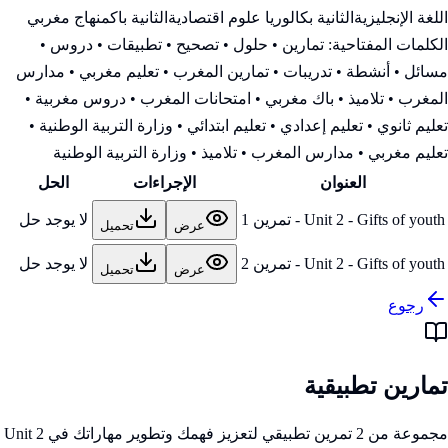
اللغة الإنجليزية
الثانية بكالوريا علوم اقتصادية
الثانية باك
منهاج مغربي
الكلمات المفتاحية:
تمارين • حلول • تصحيح • تطبيقات • دروس •
مسائل • أنشطة • تدريبات • تمارين المغرب • تعليم مغربي • مدارس
المغرب • تلاميذ • باك مغربي • امتحانات المغرب • دروس مغربية •
تعليم ثانوي • تعليم إعدادي • تعليم ابتدائي • وزارة التربية الوطنية
•
تعليم مغربي • مدارس المغرب • تلاميذ • وزارة التربية الوطنية
العنوان
الإجراءات
الحل
Unit 2 - Gifts of youth - تمرين 1
لا يوجد حل
عرض
تحميل
Unit 2 - Gifts of youth - تمرين 2
لا يوجد حل
عرض
تحميل
رجوع
تمارين تطبيقية
مجموعة من 2 تمرين تطبيقي لتعزيز فهمك وتطوير مهاراتك في Unit 2