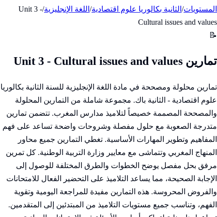
المستويات
/
الثانية بكالوريا علوم اقتصادية
/
اللغة الإنجليزية
/
Unit 3 -
Cultural issues and values
📝
تمارين Unit 3 - Cultural issues and values
تمارين محلولة ومصححة في مادة اللغة الإنجليزية للسنة الثانية بكالوريا
علوم اقتصادية - الثانية باك. مجموعة شاملة من التمارين المحلولة
والمصححة المصممة خصيصاً لتلاميذ مدارس المغرب. تتضمن تمارين
متدرجة الصعوبة مع حلول مفصلة وشروحات واضحة تساعد على فهم
المفاهيم وتطوير المهارات الأساسية. تغطي التمارين جميع محاور
المنهاج المغربي وتتماشى مع معايير وزارة التربية الوطنية. كل تمرين
مرفق بحل مفصل يوضح الخطوات والطرق المختلفة للوصول إلى
الإجابة الصحيحة، مما يساعد التلاميذ على التحضير الفعال للامتحانات
والفروض المحروسة. هذه التمارين مفيدة للمراجعة اليومية وتقوية
الفهم، وتناسب جميع مستويات التلاميذ من المبتدئين إلى المتقدمين.