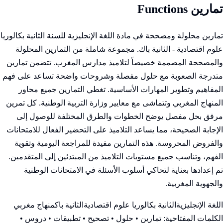
تمارين Functions
تمارين محلولة ومصححة في مادة اللغة الإنجليزية للسنة الثانية بكالوريا
علوم اقتصادية - الثانية باك. مجموعة شاملة من التمارين المحلولة
والمصححة المصممة خصيصاً لتلاميذ مدارس المغرب. تتضمن تمارين
متدرجة الصعوبة مع حلول مفصلة وشروحات واضحة تساعد على فهم
المفاهيم وتطوير المهارات الأساسية. تغطي التمارين جميع محاور
المنهاج المغربي وتتماشى مع معايير وزارة التربية الوطنية. كل تمرين
مرفق بحل مفصل يوضح الخطوات والطرق المختلفة للوصول إلى
الإجابة الصحيحة، مما يساعد التلاميذ على التحضير الفعال للامتحانات
والفروض المحروسة. هذه التمارين مفيدة للمراجعة اليومية وتقوية
الفهم، وتناسب جميع مستويات التلاميذ من المبتدئين إلى المتقدمين.
تم إعدادها بعناية لتحاكي أسلوب الأسئلة في الامتحانات الوطنية
والجهوية المغربية.
اللغة الإنجليزية
الثانية بكالوريا علوم اقتصادية
الثانية باك
منهاج مغربي
الكلمات المفتاحية:
تمارين • حلول • تصحيح • تطبيقات • دروس •