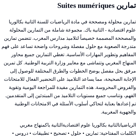
تمارين Suites numériques
تمارين محلولة ومصححة في مادة الرياضيات للسنة الثانية بكالوريا
علوم اقتصادية - الثانية باك. مجموعة شاملة من التمارين المحلولة
والمصححة المصممة خصيصاً لتلاميذ مدارس المغرب. تتضمن تمارين
متدرجة الصعوبة مع حلول مفصلة وشروحات واضحة تساعد على فهم
المفاهيم وتطوير المهارات الأساسية. تغطي التمارين جميع محاور
المنهاج المغربي وتتماشى مع معايير وزارة التربية الوطنية. كل تمرين
مرفق بحل مفصل يوضح الخطوات والطرق المختلفة للوصول إلى
الإجابة الصحيحة، مما يساعد التلاميذ على التحضير الفعال للامتحانات
والفروض المحروسة. هذه التمارين مفيدة للمراجعة اليومية وتقوية
الفهم، وتناسب جميع مستويات التلاميذ من المبتدئين إلى المتقدمين.
تم إعدادها بعناية لتحاكي أسلوب الأسئلة في الامتحانات الوطنية
والجهوية المغربية.
الرياضيات
الثانية بكالوريا علوم اقتصادية
الثانية باك
منهاج مغربي
الكلمات المفتاحية:
تمارين • حلول • تصحيح • تطبيقات • دروس •