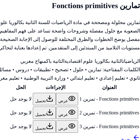
تمارين Fonctions primitives
تمارين محلولة ومصححة في مادة الرياضيات للسنة الثانية بكالوريا عل
الصعوبة مع حلول مفصلة وشروحات واضحة تساعد على فهم المفاهيم وتطو
مفصل يوضح الخطوات والطرق المختلفة للوصول إلى الإجابة الصحيحة، مم
مستويات التلاميذ من المبتدئين إلى المتقدمين. تم إعدادها بعناية لتحاك
الرياضيات
الثانية بكالوريا علوم اقتصادية
الثانية باك
منهاج مغربي
الكلمات المفتاحية:
تمارين • حلول • تصحيح • تطبيقات • دروس • مسائل 
ثانوي • تعليم إعدادي • تعليم ابتدائي • وزارة التربية الوطنية
• تعليم مغرب
العنوان
الإجراءات
الحل
Fonctions primitives - تمرين 1
لا يوجد حل
عرض
تحميل
Fonctions primitives - تمرين 2
لا يوجد حل
عرض
تحميل
Fonctions primitives - تمرين 3
لا يوجد حل
عرض
تحميل
رجوع