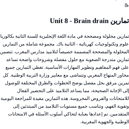
📝
تمارين Unit 8 - Brain drain
تمارين محلولة ومصححة في مادة اللغة الإنجليزية للسنة الثانية بكالوريا
علوم وتكنولوجيات كهربائية - الثانية باك. مجموعة شاملة من التمارين
المحلولة والمصححة المصممة خصيصاً لتلاميذ مدارس المغرب. تتضمن
تمارين متدرجة الصعوبة مع حلول مفصلة وشروحات واضحة تساعد
على فهم المفاهيم وتطوير المهارات الأساسية. تغطي التمارين جميع
محاور المنهاج المغربي وتتماشى مع معايير وزارة التربية الوطنية. كل
تمرين مرفق بحل مفصل يوضح الخطوات والطرق المختلفة للوصول
إلى الإجابة الصحيحة، مما يساعد التلاميذ على التحضير الفعال
للامتحانات والفروض المحروسة. هذه التمارين مفيدة للمراجعة اليومية
وتقوية الفهم، وتناسب جميع مستويات التلاميذ من المبتدئين إلى
المتقدمين. تم إعدادها بعناية لتحاكي أسلوب الأسئلة في الامتحانات
الوطنية والجهوية المغربية.