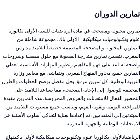
تمارين الدوران
تمارين محلولة ومصححة في مادة الرياضيات للسنة الأولى بكالوريا
علوم وتكنولوجيات ميكانيكية - الأولى باك. مجموعة شاملة من
التمارين المحلولة والمصححة المصممة خصيصاً لتلاميذ مدارس
المغرب. تتضمن تمارين متدرجة الصعوبة مع حلول مفصلة وشروحات
واضحة تساعد على فهم المفاهيم وتطوير المهارات الأساسية. تغطي
التمارين جميع محاور المنهاج المغربي وتتماشى مع معايير وزارة
التربية الوطنية. كل تمرين مرفق بحل مفصل يوضح الخطوات والطرق
المختلفة للوصول إلى الإجابة الصحيحة، مما يساعد التلاميذ على
التحضير الفعال للامتحانات والفروض المحروسة. هذه التمارين مفيدة
للمراجعة اليومية وتقوية الفهم، وتناسب جميع مستويات التلاميذ من
المبتدئين إلى المتقدمين. تم إعدادها بعناية لتحاكي أسلوب الأسئلة في
الامتحانات الوطنية والجهوية المغربية.
الرياضيات
الأولى بكالوريا علوم وتكنولوجيات ميكانيكية
الأولى باك
منهاج