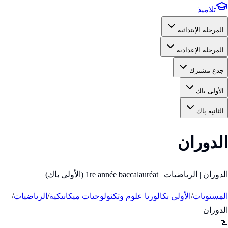
تلاميذ
المرحلة الإبتدائية
المرحلة الإعدادية
جذع مشترك
الأولى باك
الثانية باك
الدوران
الدوران | الرياضيات | 1re année baccalauréat (الأولى باك)
المستويات
/
الأولى بكالوريا علوم وتكنولوجيات ميكانيكية
/
الرياضيات
/
الدوران
📝