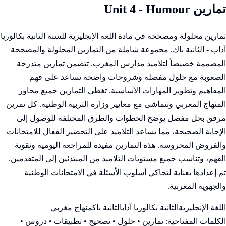
تمارين Unit 4 - Humour
تمارين محلولة ومصححة في مادة اللغة الإنجليزية للسنة الثانية بكالوريا
آداب - الثانية باك. مجموعة شاملة من التمارين المحلولة والمصححة
المصممة خصيصاً لتلاميذ مدارس المغرب. تتضمن تمارين متدرجة
الصعوبة مع حلول مفصلة وشروحات واضحة تساعد على فهم
المفاهيم وتطوير المهارات الأساسية. تغطي التمارين جميع محاور
المنهاج المغربي وتتماشى مع معايير وزارة التربية الوطنية. كل تمرين
مرفق بحل مفصل يوضح الخطوات والطرق المختلفة للوصول إلى
الإجابة الصحيحة، مما يساعد التلاميذ على التحضير الفعال للامتحانات
والفروض المحروسة. هذه التمارين مفيدة للمراجعة اليومية وتقوية
الفهم، وتناسب جميع مستويات التلاميذ من المبتدئين إلى المتقدمين.
تم إعدادها بعناية لتحاكي أسلوب الأسئلة في الامتحانات الوطنية
والجهوية المغربية.
اللغة الإنجليزية
الثانية بكالوريا آداب
الثانية باك
منهاج مغربي
الكلمات المفتاحية:
تمارين • حلول • تصحيح • تطبيقات • دروس •