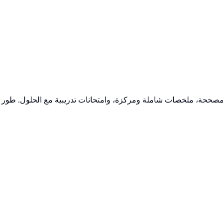
 محلولة بالتفصيل، فروض منزلية مصححة، ملخصات شاملة ومركزة، وامتحانات تدريبية مع الحلول. طور